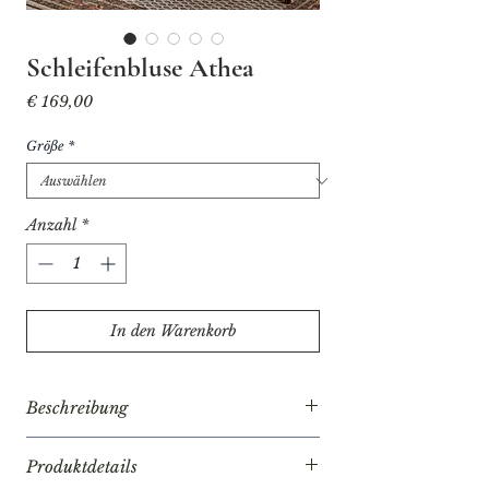
Schleifenbluse Athea
Preis
€ 169,00
Größe
*
Anzahl
*
In den Warenkorb
Beschreibung
Die Schleifenbluse Athea besteht aus
Produktdetails
einem feinen, atmungsaktiven