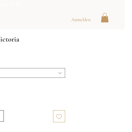
ode: LL25
Anmelden
ictoria