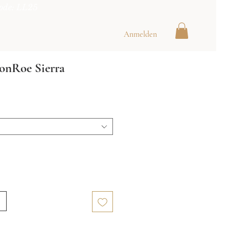
ode: LL25
Anmelden
onRoe Sierra