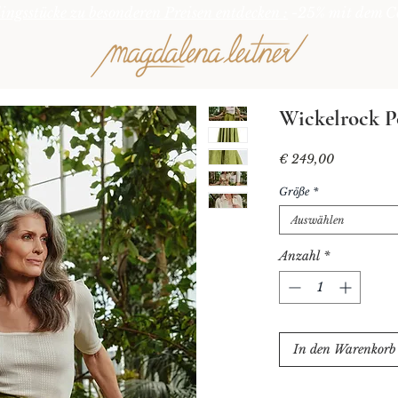
lingsstücke zu besonderen Preisen entdecken :
-25% mit dem C
Wickelrock P
Preis
€ 249,00
Größe
*
Auswählen
Anzahl
*
In den Warenkorb