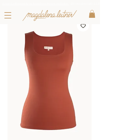
Letzte Lieblingsstücke zu besonderen Preisen entdecken :
-25% mit dem Code: LL25