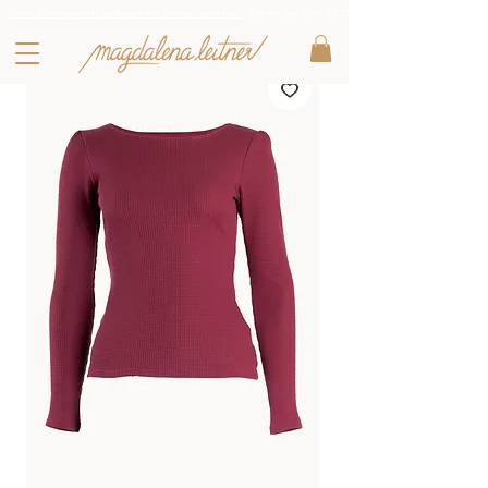
Letzte Lieblingsstücke zu besonderen Preisen entdecken :
-25% mit dem Code: LL25