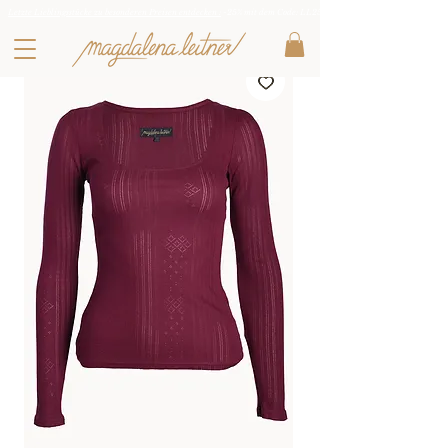
Letzte Lieblingsstücke zu besonderen Preisen entdecken :
-25% mit dem Code: LL25