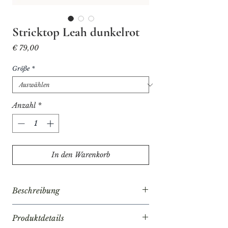
Stricktop Leah dunkelrot
Preis
€ 79,00
Größe
*
Anzahl
*
In den Warenkorb
Beschreibung
Das Stricktop Leah in dunkelrot ist
Produktdetails
aus einem feinen Bambus gefertigt.