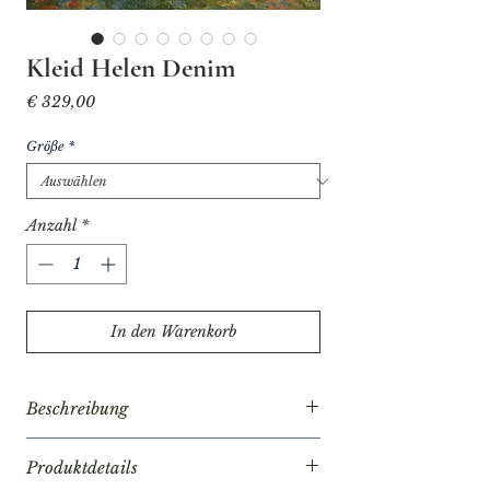
Kleid Helen Denim
Preis
€ 329,00
Größe
*
Anzahl
*
In den Warenkorb
Beschreibung
Helen präsentiert sich in dieser Saison
Produktdetails
in vertrauter Form, aber in einem