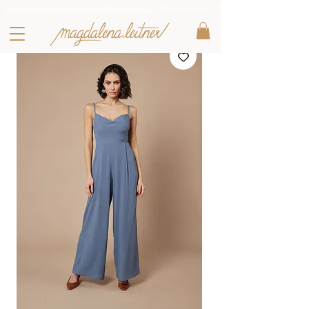
Letzte Lieblingsstücke zu besonderen Preisen entdecken :
-25% mit dem Code: LL25