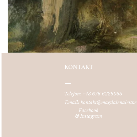
KONTAKT
Telefon: +43 676 6226055
Email:
kontakt@magdalenaleitne
Facebook
&
Instagram