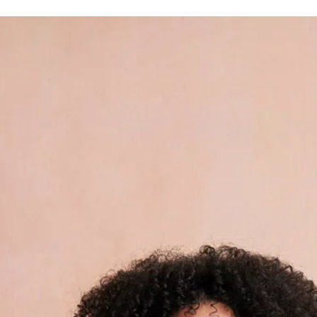
e
Du befindest dich 
empfehlen dich für 
Bitte beachte, dass 
Größenhilfe erstell
Hier erfährst du w