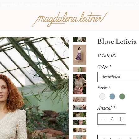
lingsstücke zu besonderen Preisen entdecken :
-25% mit dem C
Bluse Leticia 
Preis
€ 159,00
Größe
*
Auswählen
Farbe
*
Anzahl
*