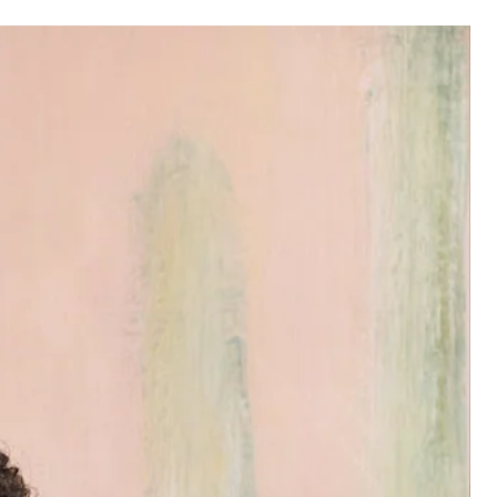
zwischen zwei Größen? Wir
die Kleinere zu entscheiden.
wir für jedes Modell eine eigene
t haben.
ie du richtig Maß nimmst.