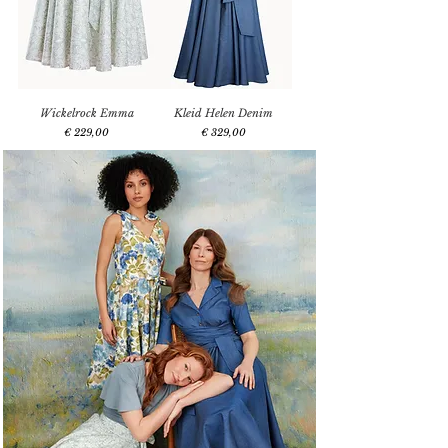
Wickelrock Emma
Kleid Helen Denim
Preis
Preis
€ 229,00
€ 329,00