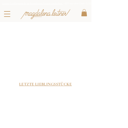
Letzte Lieblingsstücke zu besonderen Preisen entdecken :
-25% mit dem Code: LL25
LETZTE LIEBLINGSSTÜCKE
XS
S
M
L