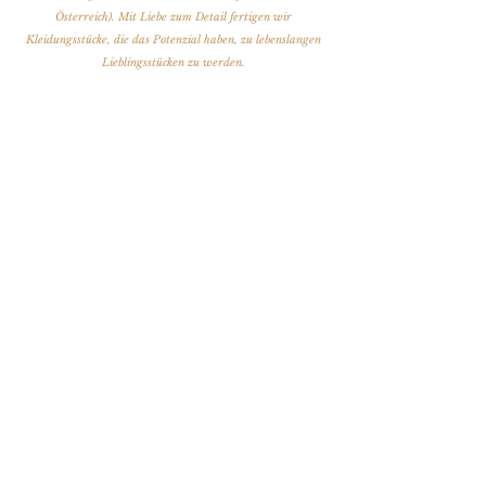
Österreich). Mit Liebe zum Detail fertigen wir
Kleidungsstücke, die das Potenzial haben, zu lebenslangen
Lieblingsstücken zu werden.
mehr über die Designerin & ihr Team erfahren
STORE WIEN
LERCHENFELDER STRAßE 31
Mo + Di : geschlossen
Mi: 14:00 - 19:00
Do: 10:30 - 18:00
Fr: 10:30 - 18:00