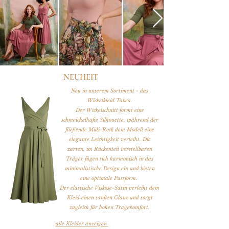
NEUHEIT
Neu in unserem Sortiment - das
Wickelkleid Tabea.
Der Wickelschnitt formt eine
schmeichelhafte Silhouette, während der
fließende Midi-Rock dem Modell eine
elegante Leichtigkeit verleiht. Die
zarten, im Rückenteil verstellbaren
Träger fügen sich harmonisch in das
minimalistische Design ein und bieten
eine optimale Passform.
Der elastische Viskose-Satin verleiht dem
Kleid einen sanften Glanz und sorgt
zugleich für hohen Tragekomfort.
alle Kleider anzeigen