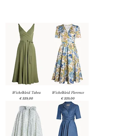
XL
Wickelkleid Tabea
Wickelkleid Florence
Preis
Preis
€ 339,00
€ 339,00